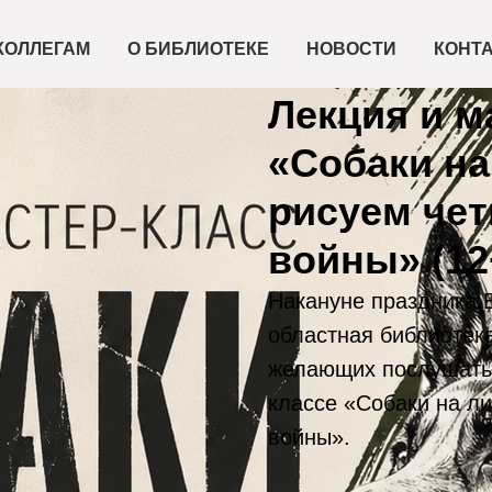
КОЛЛЕГАМ
О БИБЛИОТЕКЕ
НОВОСТИ
КОНТ
2026-05-07 16:00
Лекция и м
«Собаки на
рисуем чет
войны» (12
Накануне праздника 
областная библиотек
желающих послушать 
классе «Собаки на ли
войны».