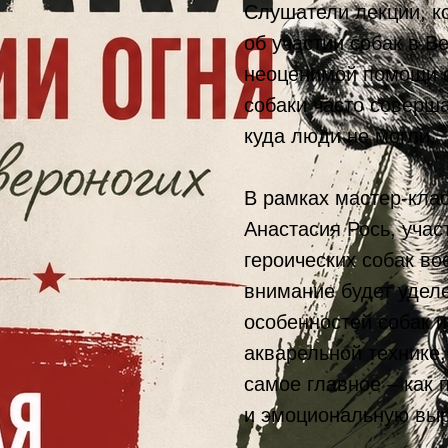
Слушатели лекции, ко
об участии собак в В
неоценимой помощи с
собаки часто соверш
куда люди не могли.
В рамках мастер-кла
Анастасия Рось, учас
героических собак во
внимание будет удел
особенностей собак и
акварельной технике,
самое главное – как 
и эмоциональную выр