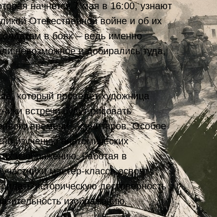
торая начнется 7 мая в 16:00, узнают
еликой Отечественной войне и об их
олдатам в боях – ведь именно
али невозможное и добирались туда,
сса, который проведет художница
тники встречи будут рисовать
енного времени – санитаров. Особое
ено изучению анатомических
 их изображению. Работая в
 участники мастер-класса освоят
придать историческую достоверность
азительность изображению.