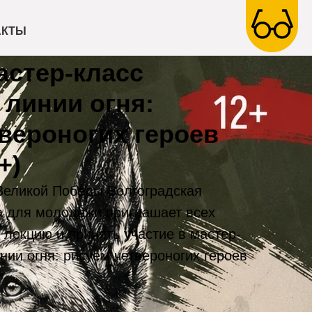
АКТЫ
астер-класс
 линии огня:
вероногих героев
+)
Великой Победы Волгоградская
а для молодежи приглашает всех
лекцию и принять участие в мастер-
нии огня: рисуем четвероногих героев