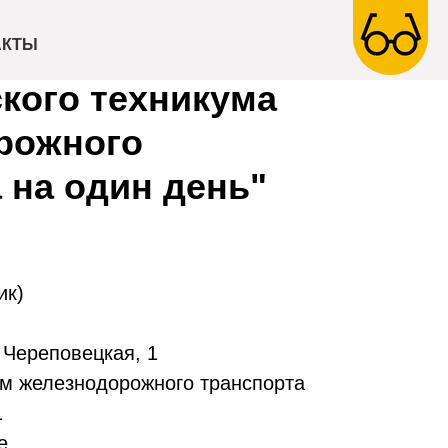
"Стань студентом
АКТЫ
кого техникума
рожного
 на один день"
ик)
 Череповецкая, 1
ум железнодорожного транспорта
1
е