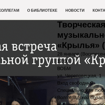
КОЛЛЕГАМ
О БИБЛИОТЕКЕ
НОВОСТИ
КОНТ
2024-01-28 17:00
Творческая
музыкальн
«Крылья» (
28 января (Воскресен
17:00
ВОБМ
ул. Череповецкая, 1
Вход свободный
Специально для люби
Волгоградской облас
состоится творческая