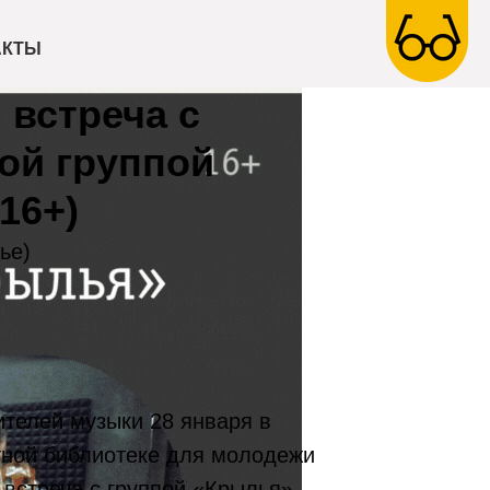
АКТЫ
 встреча с
ой группой
16+)
ье)
телей музыки 28 января в
тной библиотеке для молодежи
 встреча с группой «Крылья».