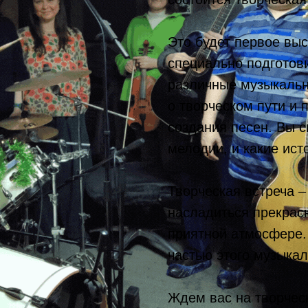
Это будет первое вы
специально подготов
различные музыкальн
о творческом пути и
создания песен. Вы с
мелодии, и какие ист
Творческая встреча –
насладиться прекрас
приятной атмосфере.
частью этого музыкал
Ждем вас на творческ