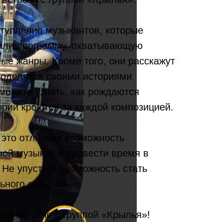
ступление музыкантов, которые
или программу, охватывающую
ые жанры. Кроме того, они расскажут
 поделятся своими историями
можете узнать, как рождаются
ории кроются за каждой композицией.
 это отличная возможность
ной музыкой и провести время в
 Не упустите возможность стать
ьного события.
ой встрече с группой «Крылья»!