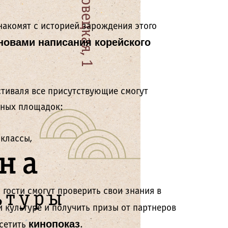
накомят с историей зарождения этого
новами написания корейского
стиваля все присутствующие смогут
вных площадок:
классы,
гости смогут проверить свои знания в
 культуре и получить призы от партнеров
кинопоказ
осетить
.