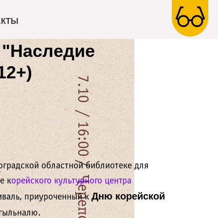
АКТЫ
 "Наследие
12+)
гоградской областной библиотеке для
е к
орейского культурного центра
Дню корейской
иваль, приуроченный к
гыльналю.