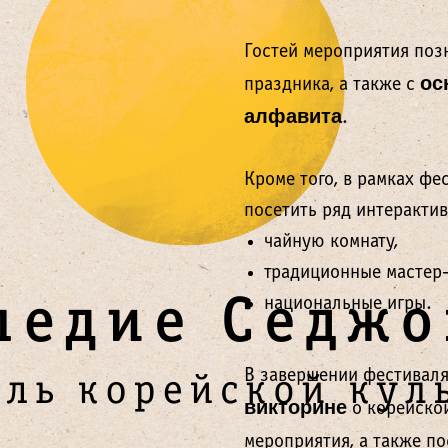
Гостей мероприятия поз
ос
праздника, а также с
алфавита
.
Кроме того, в рамках фе
посетить ряд интеракти
чайную комнату,
традиционные мастер-
национальные игры.
В завершении фестиваля 
викторине
о корейской
мероприятия, а также п