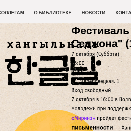
КОЛЛЕГАМ
О БИБЛИОТЕКЕ
НОВОСТИ
КОНТ
2023-10-07 16:00
Фестиваль
Седжона" (
7 октября (Суббота)
16:00
ВОБМ
ул. Череповецкая, 1
Вход свободный
7 октября в 16:00 в Вол
молодежи при поддержк
«Миринэ»
пройдет фест
письменности
— Хан