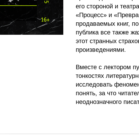
его стороной и театр
«Процесс» и «Превра
продаваемых книг, по
публика все также жа
этот странных страхо
произведениями.
Вместе с лектором пу
тонкостях литератур
исследовать феномен
понять, за что читат
неоднозначного писат