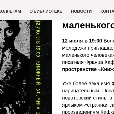
2023-07-12 19:00
Лекция «Ка
КОЛЛЕГАМ
О БИБЛИОТЕКЕ
НОВОСТИ
КОНТ
маленького
12 июля в 19:00
Волг
молодежи приглашает
маленького человека
писателя Франца Каф
пространстве «Книжн
Уже более века имя 
нарицательным. Покл
новаторский стиль, 
ярлыком «странная л
произведениям Кафки