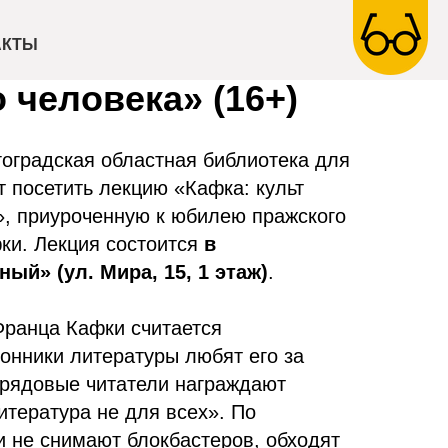
фка: культ
АКТЫ
 человека» (16+)
оградская областная библиотека для
 посетить лекцию «Кафка: культ
», приуроченную к юбилею пражского
ки. Лекция состоится
в
ый» (ул. Мира, 15, 1 этаж)
.
Франца Кафки считается
онники литературы любят его за
а рядовые читатели награждают
итература не для всех». По
 не снимают блокбастеров, обходят