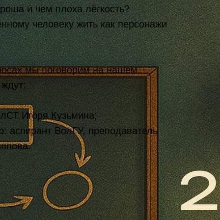
роша и чем плоха лёгкость?
нному человеку жить как персонажи
просах мы поговорим на нашем
 ждут:
олСТ Игоря Кузьмина;
р: аспирант ВолГУ, преподаватель
ппова.