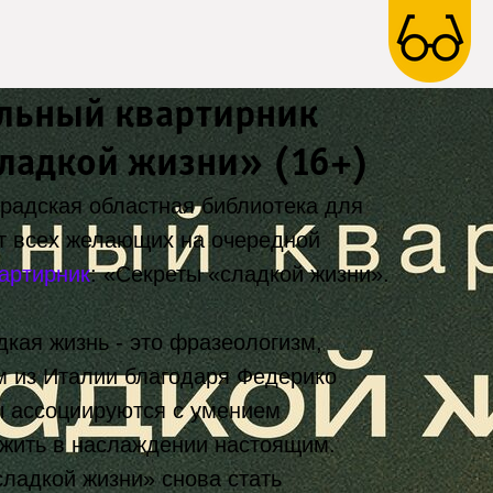
льный квартирник
ладкой жизни» (16+)
градская областная библиотека для
т всех желающих на очередной
артирник
: «Секреты «сладкой жизни».
дкая жизнь - это фразеологизм,
м из Италии благодаря Федерико
 ассоциируются с умением
 жить в наслаждении настоящим.
сладкой жизни» снова стать