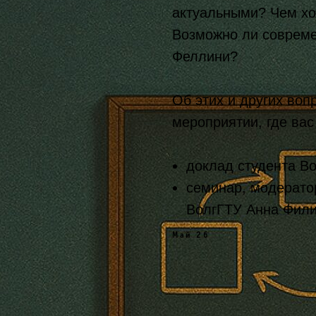
актуальными? Чем хо
Возможно ли совреме
Феллини?
Об этих и других во
мероприятии, где вас
доклад студента В
семинар, модерато
ВолгГТУ Анна Фили
Май 26