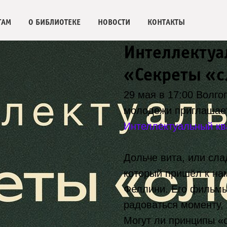
ГАМ
О БИБЛИОТЕКЕ
НОВОСТИ
КОНТАКТЫ
2026-05-29 17:00
Интеллектуа
«Секреты «с
29 мая в 17:00 Волго
молодежи приглашае
Интеллектуальный кв
Дольче вита, или сла
который пришёл к на
Феллини. Его фильмы
радоваться моменту,
Могут ли принципы «