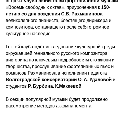
встреча
Клуба любителей фортепианной музыки
«Восемь свободных октав», приуроченная к 1
50-
летию со дня рождения С.В. Рахманинова
–
великолепного пианиста, блестящего дирижера и
композитора, оставившего после себя огромное
культурное наследие
Гостей клуба ждёт исследование культурной среды,
окружавшей гениального русского композитора,
викторина по ключевым подробностям его жизни и
творчества, прослушивание фортепианных пьес и
романсов Рахманинова в исполнении педагога
Волгоградской консерватории
О. А. Удаловой
и
студентов
Р. Бурбина, К.Макеевой
.
В секции популярной музыки будет продолжено
рассмотрение методов аккомпанемента.