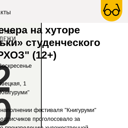
АКТЫ
чера на хуторе
ьки» студенческого
РХОЗ" (12+)
 Воскресенье
овецкая, 1
Книгуруми"
 наполнении фестиваля "Книгуруми"
одписчиков проголосовало за
по произведению художественной