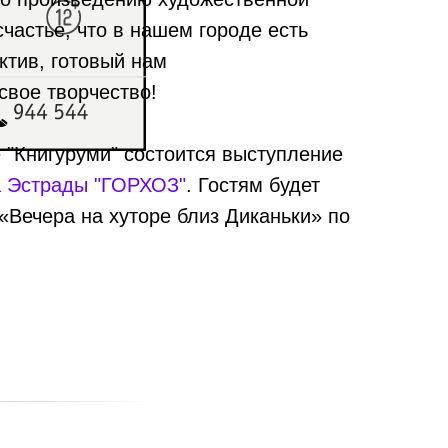
счастье, что в нашем городе есть
ктив, готовый нам
свое творчество!
 "Книгуруми" состоится выступление
а Эстрады "ГОРХОЗ"
. Гостям будет
«Вечера на хуторе близ Диканьки» по