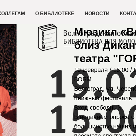
КОЛЛЕГАМ
О БИБЛИОТЕКЕ
НОВОСТИ
КОНТ
2023-02-19 15:00
Мюзикл «Ве
близ Дикан
театра "ГО
19 февраля / 15:00 /
ВОБМ
Волгоград, ул. Череп
Книжный фестиваль "
Вход свободный
В недавнем опросе о
большинство наших п
просмотр спектакля 