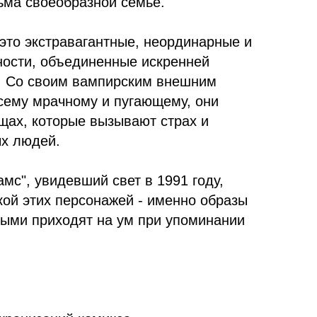
ьма своеобразной семье.
это экстравагантные, неординарные и
ности, объединенные искренней
у. Со своим вампирским внешним
сему мрачному и пугающему, они
щах, которые вызывают страх и
х людей.
с", увидевший свет в 1991 году,
кой этих персонажей - именно образы
выми приходят на ум при упоминании