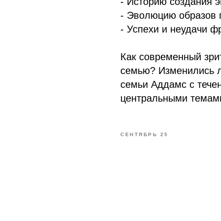
- Историю создания э
- Эволюцию образов г
- Успехи и неудачи 
Как современный зри
семью? Изменились л
семьи Аддамс с тече
центральными темами
СЕНТЯБРЬ 25