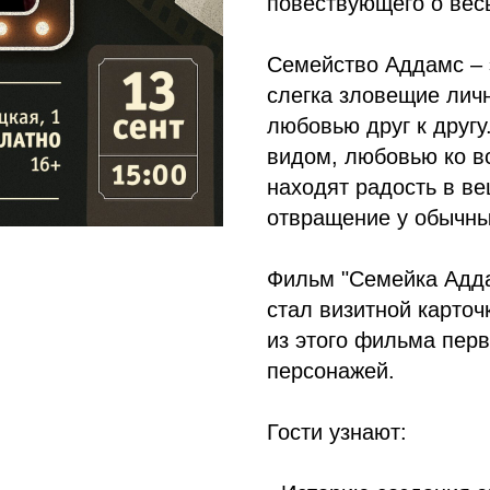
повествующего о вес
Семейство Аддамс – 
слегка зловещие лич
любовью друг к друг
видом, любовью ко в
находят радость в ве
отвращение у обычны
Фильм "Семейка Аддам
стал визитной карточ
из этого фильма пер
персонажей.
Гости узнают: