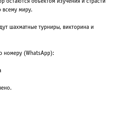
ор остаются объектом изучения и страсти
 всему миру.
дут шахматные турниры, викторина и
о номеру (WhatsApp):
а
чено.