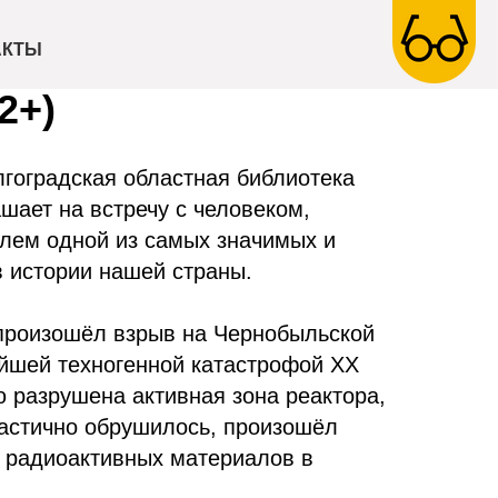
 превратился город
АКТЫ
2+)
лгоградская областная библиотека
шает на встречу с человеком,
елем одной из самых значимых и
в истории нашей страны.
 произошёл взрыв на Чернобыльской
йшей техногенной катастрофой ХХ
ю разрушена активная зона реактора,
частично обрушилось, произошёл
 радиоактивных материалов в