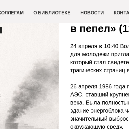
2026-04-24 10:40
Встреча «И
КОЛЛЕГАМ
О БИБЛИОТЕКЕ
НОВОСТИ
КОНТ
в пепел» (1
24 апреля в 10:40 Во
для молодежи пригла
который стал свидет
трагических страниц 
26 апреля 1986 года
АЭС, ставший крупне
века. Была полность
здание энергоблока 
значительный выброс
окружающую среду.