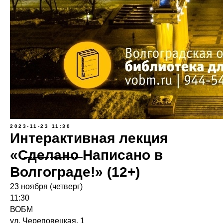
2023-11-23 11:30
Интерактивная лекция
«С̶д̶е̶л̶а̶н̶о̶ Написано в
Волгограде!» (12+)
23 ноября (четверг)
11:30
ВОБМ
ул. Череповецкая, 1