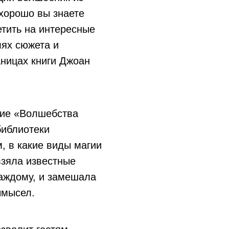
 хорошо вы знаете
етить на интересные
ях сюжета и
ницах книги Джоан
вие «Волшебства
библиотеки
м, в какие виды магии
взяла известные
каждому, и замешала
ымысел.