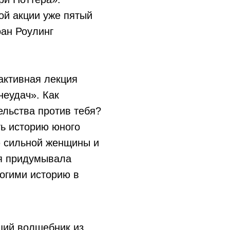
ой акции уже пятый
оан Роулинг
активная лекция
неудач». Как
ельства против тебя?
ь историю юного
ю сильной женщины и
ая придумывала
огими историю в
ящий волшебник из