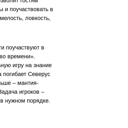
озволит гостям
ы и поучаствовать в
мелость, ловкость,
ти поучаствуют в
во времени».
ную игру на знание
а погибает Северус
ньше – мантия-
адача игроков –
 в нужном порядке.