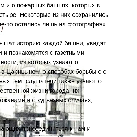
им и о пожарных башнях, которых в
етыре. Некоторые из них сохранились
ие-то остались лишь на фотографиях.
ышат историю каждой башни, увидят
 и познакомятся с газетными
ности, из которых узнают о
 в Царицыне и о способах борьбы с с
ных тем, слушатели также узнают о
ественной жизни города, их
ожанами и о курьезных случаях,
ающих присоединиться к нам и