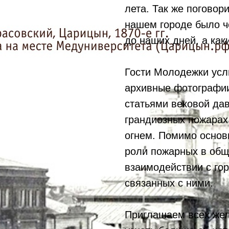
лета. Так же поговор
нашем городе было ч
до наших дней, а как
Гости Молодежки усл
архивные фотографии
статьями вековой дав
грандиозных пожарах
огнем. Помимо основ
роли пожарных в общ
взаимодействии с гор
связанных с ними.
Приглашаем всех жел