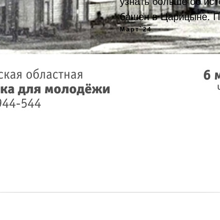
узнать больше об ис
башен в Царицыне. П
Март`24