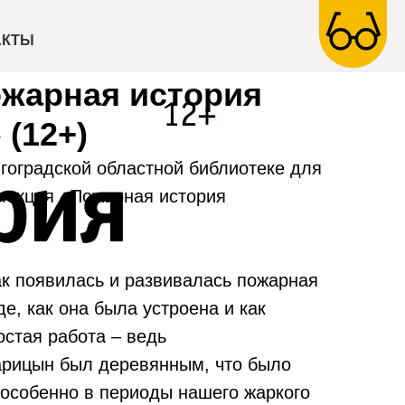
АКТЫ
ожарная история
(12+)
лгоградской областной библиотеке для
лекция «Пожарная история
ак появилась и развивалась пожарная
е, как она была устроена и как
остая работа – ведь
рицын был деревянным, что было
 особенно в периоды нашего жаркого