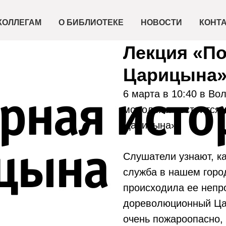
КОЛЛЕГАМ
О БИБЛИОТЕКЕ
НОВОСТИ
КОНТ
2024-03-06 10:40
Лекция «П
Царицына» 
6 марта в 10:40 в Во
молодежи состоится 
Царицына».
Слушатели узнают, к
служба в нашем город
происходила ее непр
дореволюционный Ца
очень пожароопасно,