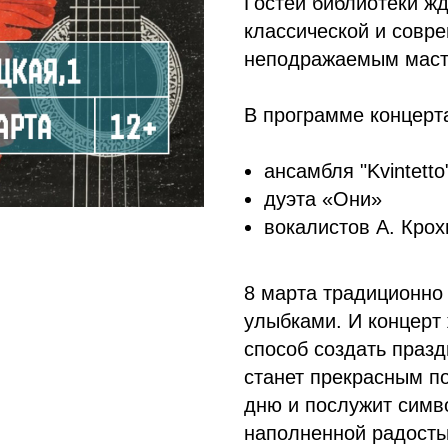
Гостей библиотеки ж
классической и совр
неподражаемым маст
В программе концерт
ансамбля "Kvintetto
дуэта «Они»
вокалистов А. Крох
8 марта традиционно
улыбками. И концерт
способ создать праз
станет прекрасным п
дню и послужит симв
наполненной радость