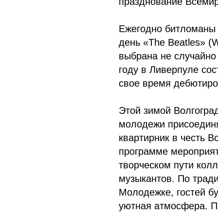
празднование Всемирн
Ежегодно битломаны 
день «The Beatles» (W
выбрана не случайно 
году в Ливерпуле сос
свое время дебютиро
Этой зимой Волгогра
молодежи присоединя
квартирник в честь В
программе мероприят
творческом пути колл
музыкантов. По трад
Молодежке, гостей бу
уютная атмосфера. П