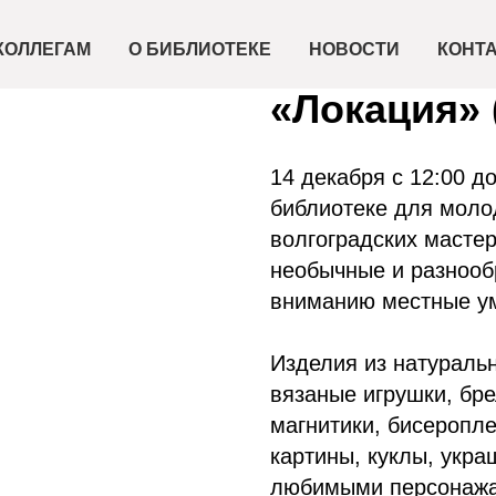
2024-12-14 12:00
Выставка 
КОЛЛЕГАМ
О БИБЛИОТЕКЕ
НОВОСТИ
КОНТ
«Локация» 
14 декабря с 12:00 д
библиотеке для моло
волгоградских масте
необычные и разнооб
вниманию местные у
Изделия из натуральн
вязаные игрушки, бре
магнитики, бисеропле
картины, куклы, укр
любимыми персонажам