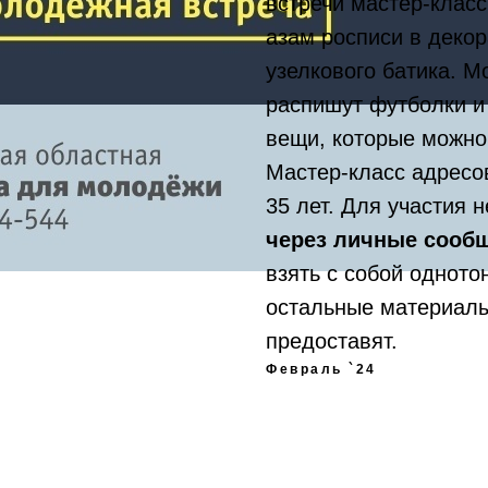
встречи мастер-класс
азам росписи в деко
узелкового батика. 
распишут футболки и
вещи, которые можно
Мастер-класс адресо
35 лет. Для участия
через личные сооб
взять с собой одното
остальные материалы
предоставят.
Февраль `24