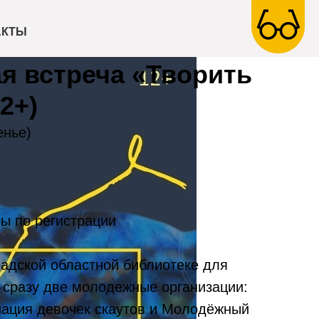
АКТЫ
я встреча «Творить
12+)
енье)
ы по регистрации
радской областной библиотеке для
 сразу две молодежные организации:
иация девочек скаутов и Молодёжный