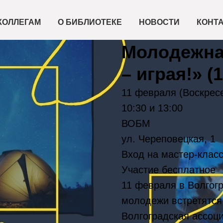
КОЛЛЕГАМ
О БИБЛИОТЕКЕ
НОВОСТИ
КОНТ
2024-02-11 08:44
Молодежна
– играя!» (
11 февраля (Воскрес
10:30 и 13:00
ВОБМ
ул. Череповецкая, 1
Вход на мастер-класс
Участие бесплатное
11 февраля в Волгог
молодежи встретятся
Волгоградская ассоц