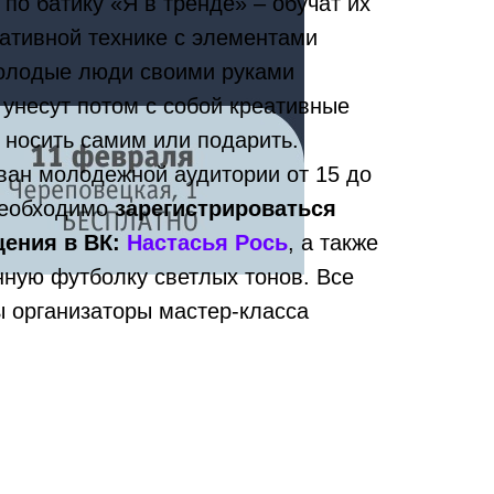
 по батику «Я в тренде» – обучат их
ративной технике с элементами
Молодые люди своими руками
 унесут потом с собой креативные
 носить самим или подарить.
ван молодежной аудитории от 15 до
 необходимо
зарегистрироваться
щения в ВК:
Настасья Рось
, а также
нную футболку светлых тонов. Все
 организаторы мастер-класса