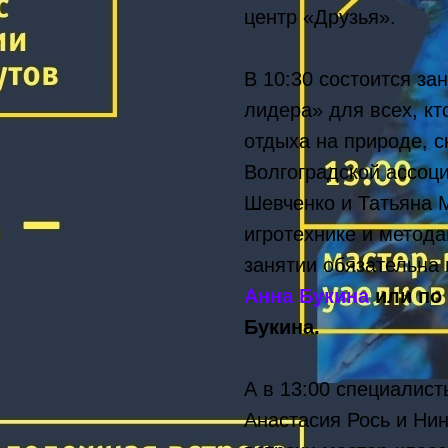
центр «Друзья».
В 10:30 состоится за
лидера» для всех, кт
отдыха на природе, с
Волгоградской ассоци
Шевченко и Татьяна 
игротехнике и метода
занятии обязательна
Анна Букина
или по 
Букина.
А в 13:00 специалис
Анастасия Рось и Нин