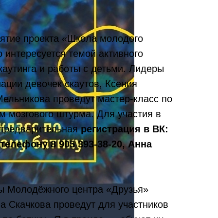
нятие проекта «Школа молодого
о интересуется темой активного
каутинга и работы с детьми. Лидеры
ации девочек скаутов, Ксения
Мельникова проведут мастер-класс по
м мозгового штурма. Для участия в
 предварительная
регистрация в ВК:
телефону 8 905 393-38-20, Анна
ты Молодёжного центра «Друзья»
а Скачкова проведут для участников