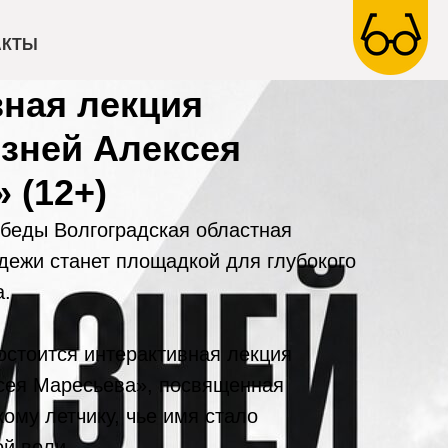
АКТЫ
ная лекция
зней Алексея
 (12+)
беды Волгоградская областная
дежи станет площадкой для глубокого
а.
состоится интерактивная лекция
сея Маресьева», посвященная
ому летчику, чье имя стало
й воли.