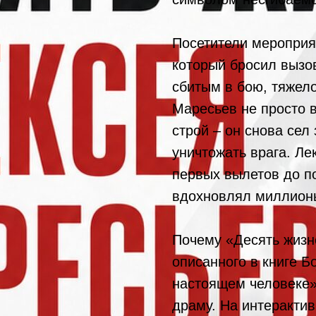
Посетители мероприя
который бросил вызо
сбитым в бою, тяжел
Маресьев не просто 
строй – он снова сел
уничтожать врага. Ле
первых вылетов до по
вдохновлял миллион
Почему «Десять жизн
описанного в книге Б
настоящем человеке»
драму. На интеракти