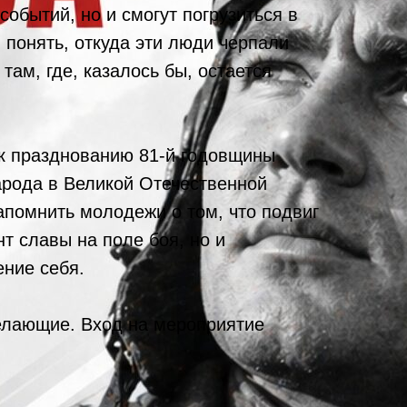
обытий, но и смогут погрузиться в
ы понять, откуда эти люди черпали
там, где, казалось бы, остается
к празднованию 81-й годовщины
арода в Великой Отечественной
апомнить молодежи о том, что подвиг
нт славы на поле боя, но и
ние себя.
елающие. Вход на мероприятие