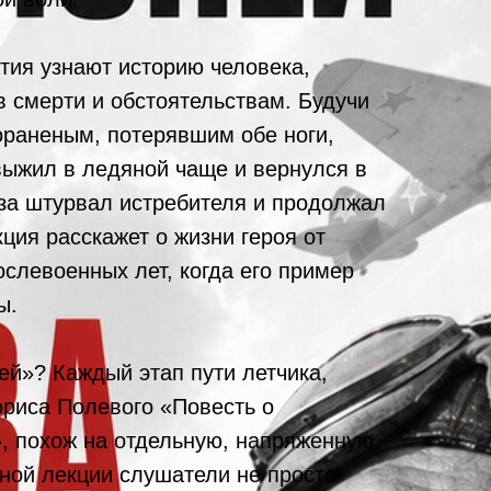
тия узнают историю человека,
в смерти и обстоятельствам. Будучи
ораненым, потерявшим обе ноги,
выжил в ледяной чаще и вернулся в
 за штурвал истребителя и продолжал
кция расскажет о жизни героя от
слевоенных лет, когда его пример
ы.
ей»? Каждый этап пути летчика,
ориса Полевого «Повесть о
, похож на отдельную, напряженную
вной лекции слушатели не просто