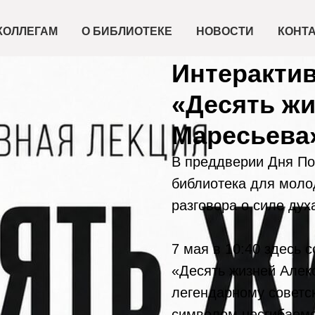
КОЛЛЕГАМ
О БИБЛИОТЕКЕ
НОВОСТИ
КОНТ
2026-05-07 10:40
Интерактив
«Десять жи
Маресьева»
В преддверии Дня По
библиотека для моло
разговора о силе дух
7 мая в 10:40 здесь 
«Десять жизней Алек
легендарному советск
символом несгибаемо