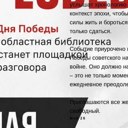
услышат хронологию с
контекст эпохи, чтоб
силы жить и бороться 
только сдаться.
Событие приурочено 
Победы советского н
войне. Оно должно н
– это не только моме
ежедневное преодоле
Приглашаются все ж
свободный.
Май 26