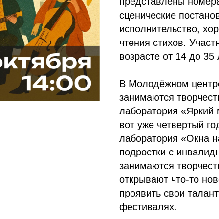
представлены номера
сценические постано
исполнительство, хор
чтения стихов. Участ
возрасте от 14 до 35 
В Молодёжном центр
занимаются творчест
лаборатория «Яркий 
вот уже четвертый го
лаборатория «Окна н
подростки с инвалид
занимаются творчест
открывают что-то нов
проявить свои талант
фестивалях.