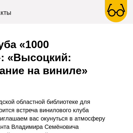
АКТЫ
уба «1000
: «Высоцкий:
ание на виниле»
дской областной библиотеке для
оится встреча винилового клуба
риглашаем вас окунуться в атмосферу
анта Владимира Семёновича