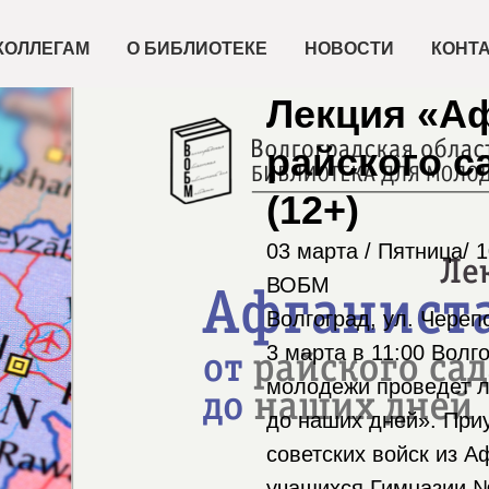
КОЛЛЕГАМ
О БИБЛИОТЕКЕ
НОВОСТИ
КОНТ
2023-03-03 11:00
Лекция «Аф
райского с
(12+)
03 марта / Пятница/ 1
ВОБМ
Волгоград, ул. Череп
3 марта в 11:00 Волг
молодежи проведет л
до наших дней». При
советских войск из 
учащихся Гимназии №