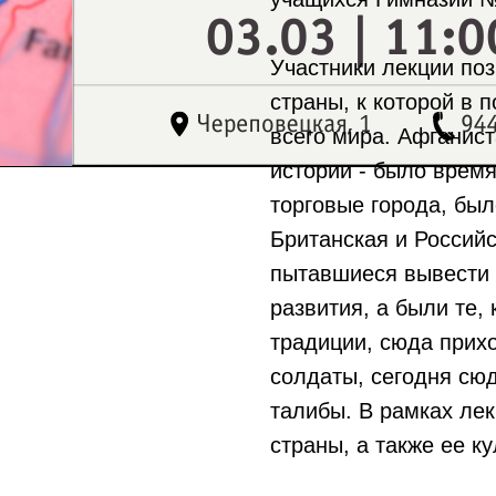
Участники лекции поз
страны, к которой в
всего мира. Афганис
истории - было время
торговые города, был
Британская и Российс
пытавшиеся вывести 
развития, а были те,
традиции, сюда прих
солдаты, сегодня сю
талибы. В рамках лек
страны, а также ее к