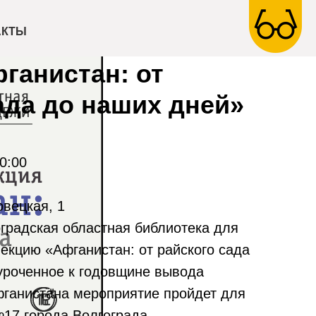
АКТЫ
ганистан: от
ада до наших дней»
0:00
овецкая, 1
оградская областная библиотека для
екцию «Афганистан: от райского сада
уроченное к годовщине вывода
Афганистана мероприятие пройдет для
17 города Волгограда.