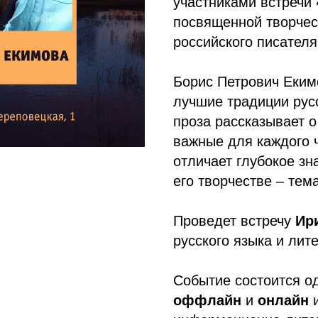
участниками встречи
посвященной творче
российского писателя
Борис Петрович Еким
лучшие традиции русс
проза рассказывает о
важные для каждого 
отличает глубокое зн
его творчестве – тем
Проведет встречу
Ир
русского языка и лит
Событие состоится о
оффлайн
и
онлайн