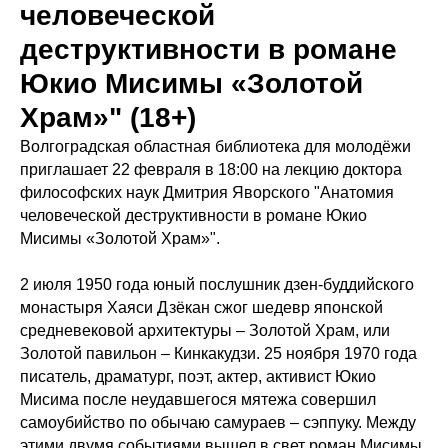
человеческой
деструктивности в романе
Юкио Мисимы «Золотой
Храм»" (18+)
Волгоградская областная библиотека для молодёжи
приглашает 22 февраля в 18:00 на лекцию доктора
философских наук Дмитрия Яворского "Анатомия
человеческой деструктивности в романе Юкио
Мисимы «Золотой Храм»".
2 июля 1950 года юный послушник дзен-буддийского
монастыря Хаяси Дзёкан сжог шедевр японской
средневековой архитектуры – Золотой Храм, или
Золотой павильон – Кинкакудзи. 25 ноября 1970 года
писатель, драматург, поэт, актер, активист Юкио
Мисима после неудавшегося мятежа совершил
самоубийство по обычаю самураев – сэппуку. Между
этими двумя событиями вышел в свет роман Мисимы