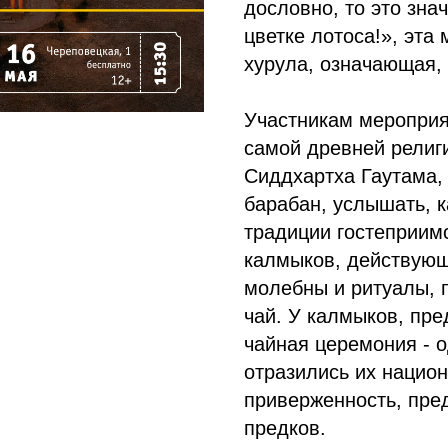
дословно, то это зна
цветке лотоса!», эта
хурула, означающая, 
Участникам мероприя
самой древней религ
Сиддхартха Гаутама,
барабан, услышать, к
традиции гостеприим
калмыков, действующ
молебны и ритуалы, 
чай. У калмыков, пре
чайная церемония - о
отразились их национ
приверженность, пре
предков.