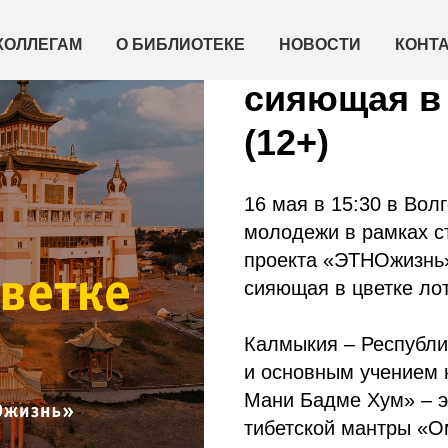
2024-05-16 15:30
Встреча «
КОЛЛЕГАМ
О БИБЛИОТЕКЕ
НОВОСТИ
КОНТ
сияющая в 
(12+)
16 мая в 15:30 в Вол
молодежи в рамках с
проекта «ЭТНОжизнь»
сияющая в цветке ло
Калмыкия – Республик
и основным учением 
Мани Бадме Хум» – э
тибетской мантры «О