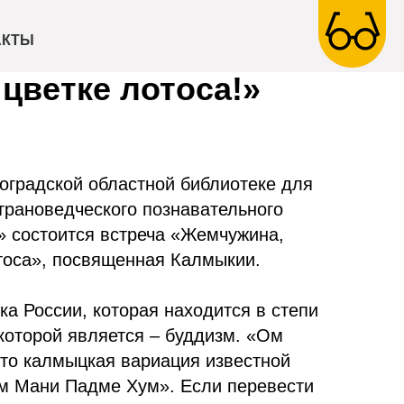
Жемчужина,
АКТЫ
цветке лотоса!»
гоградской областной библиотеке для
трановедческого познавательного
 состоится встреча «Жемчужина,
тоса», посвященная Калмыкии.
а России, которая находится в степи
которой является – буддизм. «Ом
то калмыцкая вариация известной
м Мани Падме Хум». Если перевести