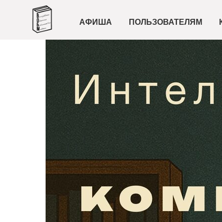
АФИША
ПОЛЬЗОВАТЕЛЯМ