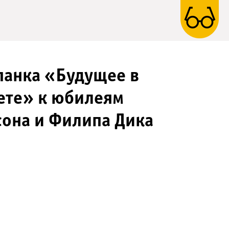
панка «Будущее в
ете» к юбилеям
сона и Филипа Дика