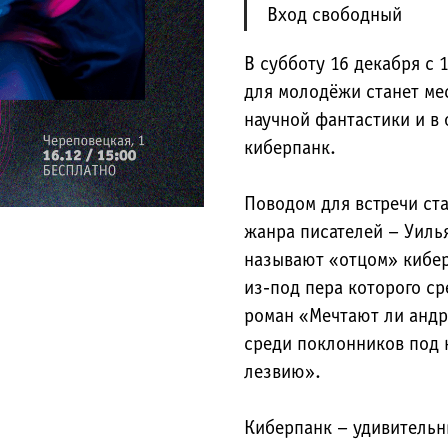
Вход свободный
В субботу 16 декабря с 
для молодёжи станет ме
научной фантастики и в 
киберпанк.
Поводом для встречи ст
жанра писателей – Уилья
называют «отцом» кибер
из-под пера которого с
роман «Мечтают ли андр
среди поклонников под 
лезвию».
Киберпанк – удивительн