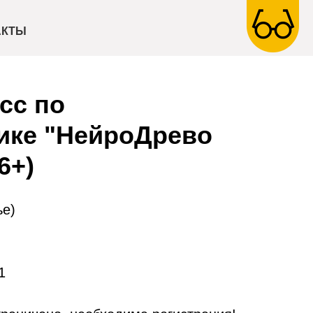
АКТЫ
сс по
ике "НейроДрево
6+)
ье)
1