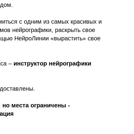
одом.
миться с одним из самых красивых и
мов нейрографики, раскрыть свое
ощью НейроЛинии «вырастить» свое
сса –
инструктор нейрографики
доставлены.
 но места ограничены -
рация