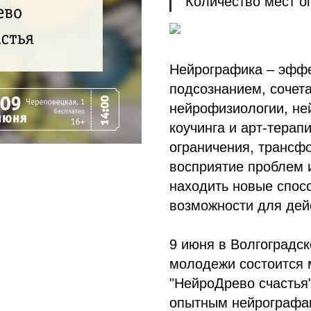
Количество мест о
Нейрографика – эффе
подсознанием, сочет
нейрофизиологии, не
коучинга и арт-терап
ограничения, трансф
восприятие проблем и
находить новые спос
возможности для дей
9 июня в Волгоградск
молодежи состоится 
"НейроДрево счастья"
опытным нейрографам