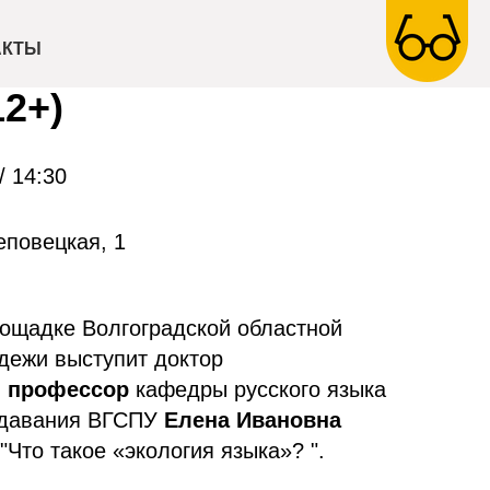
о такое «экология
АКТЫ
12+)
/ 14:30
еповецкая, 1
лощадке Волгоградской областной
дежи выступит доктор
,
профессор
кафедры русского языка
одавания ВГСПУ
Елена Ивановна
"Что такое «экология языка»? ".