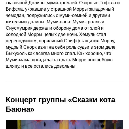
сказочной Долины муми-троллей. Озорные Тофсла и
Вифсла, укравшие у страшной Морры загадочный
чемодан, подружились с муми-семьей и другими
жителями долины. Муми-папа, Муми-тролль и
Снусмумрик держали оборону дома от злой и
холодной Морры целых две ночи. Хемуль стал
переводчиком, ворчливый Снифф защитил Морру,
мудрый Снорк взял на себя роль судьи в этом деле,
Выхухоль как всегда много спал. Как хорошо, что
Муми-мама догадалась отдать Морре волшебную
шляпу, и все остались довольны.
Концерт группы «Сказки кота
Баюна»