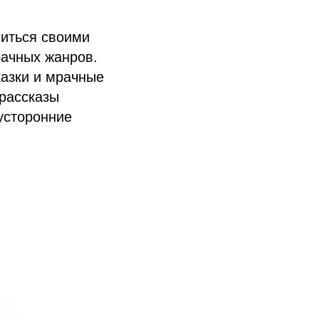
литься своими
рачных жанров.
казки и мрачные
рассказы
усторонние