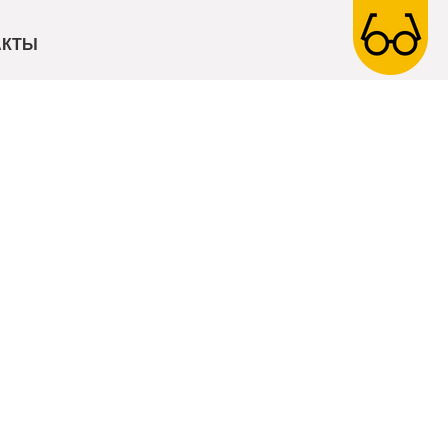
й души"
АКТЫ