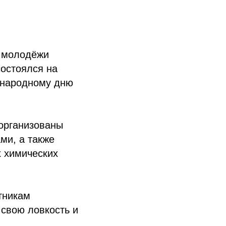
я молодёжи
состоялся на
ународному дню
 организованы
ми, а также
 химических
тникам
 свою ловкость и