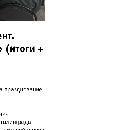
нт.
 (итоги +
а празднование
ния
Сталинграда