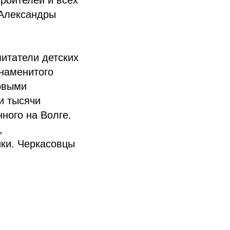
троителей и всех
 Александры
итатели детских
знаменитого
овыми
и тысячи
ного на Волге.
,
ики. Черкасовцы