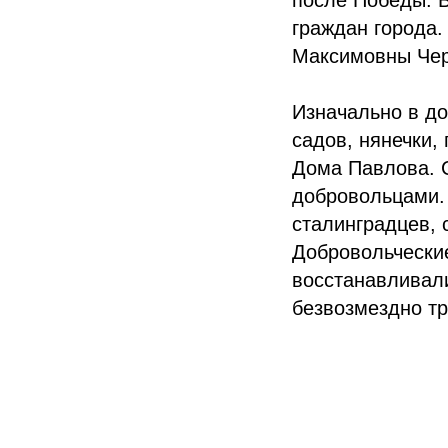
после Победы. Б
граждан города
Максимовны Чер
Изначально в до
садов, нянечки,
Дома Павлова. 
добровольцами. 
сталинградцев, 
Добровольческие
восстанавливал
безвозмездно тр