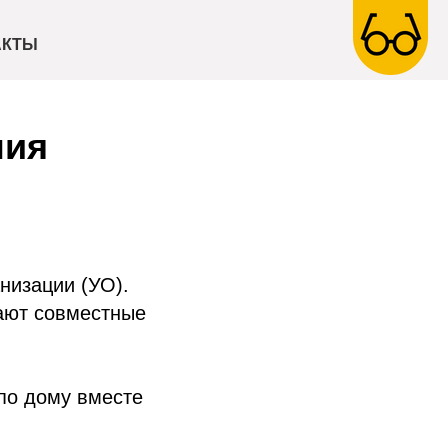
АКТЫ
ния
низации (УО).
дают совместные
по дому вместе