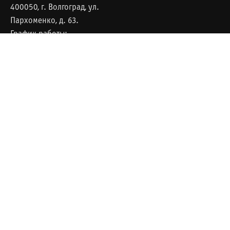
400050, г. Волгоград, ул.
Пархоменко, д. 63.
График работы:
с понедельника по
четверг с 8-30 до 17-30,
пятница с 8-30 до 16-30,
перерыв с 12-30 до 13-18,
выходные дни - суббота и
воскресенье
О БИБЛИОТЕКЕ
ПОДПИСАТЬСЯ НА НОВОСТИ.
Официальная
информация
Документы
Нажимая на кнопку, я принимаю
условия
Соглашения
.
Противодействие
коррупции
Оценка качества