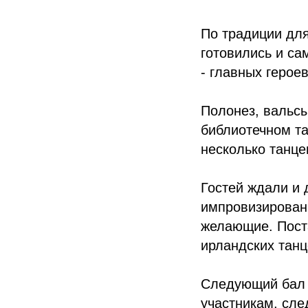
По традиции для
готовились и са
- главных герое
Полонез, вальс
библиотечном т
несколько танце
Гостей ждали и 
импровизированн
желающие. Пост
ирландских танц
Следующий бал 
участникам, сле