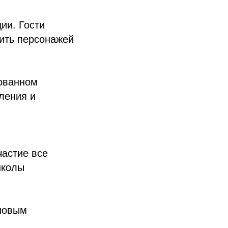
ии. Гости
зить персонажей
рованном
ления и
частие все
школы
 новым