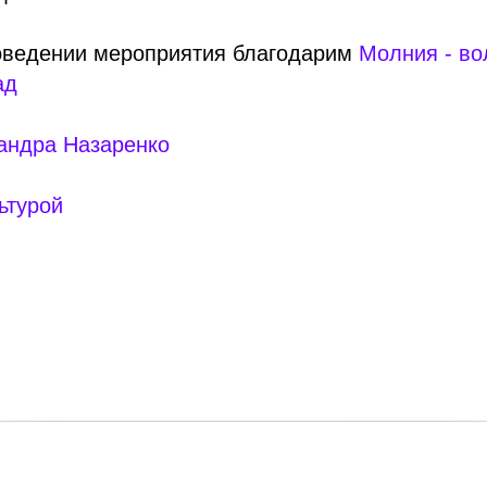
оведении мероприятия благодарим
Молния - во
ад
андра Назаренко
ьтурой