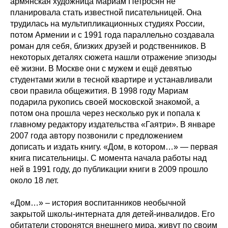
армянская художница Мариам Петросян не
планировала стать известной писательницей. Она
трудилась на мультипликационных студиях России,
потом Армении и с 1991 года параллельно создавала
роман для себя, близких друзей и родственников. В
некоторых деталях сюжета нашли отражение эпизоды
её жизни. В Москве они с мужем и ещё девятью
студентами жили в тесной квартире и устанавливали
свои правила общежития. В 1998 году Мариам
подарила рукопись своей московской знакомой, а
потом она прошла через несколько рук и попала к
главному редактору издательства «Гаятри». В январе
2007 года автору позвонили с предложением
дописать и издать книгу. «Дом, в котором…» — первая
книга писательницы. С момента начала работы над
ней в 1991 году, до публикации книги в 2009 прошло
около 18 лет.
«Дом…» – история воспитанников необычной
закрытой школы-интерната для детей-инвалидов. Его
обитатели сторонятся внешнего мира, живут по своим