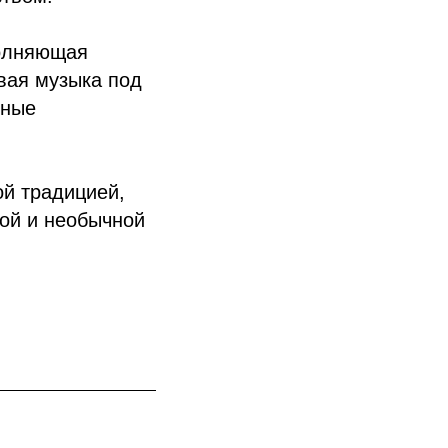
полняющая
вая музыка под
ьные
ой традицией,
ой и необычной