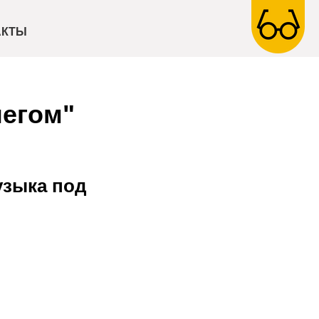
АКТЫ
негом"
узыка под