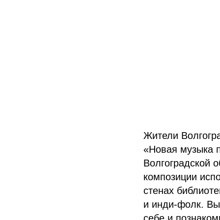
Жители Волгогр
«Новая музыка п
Волгоградской о
композиции испо
стенах библиоте
и инди-фолк. Вы
себе и познаком