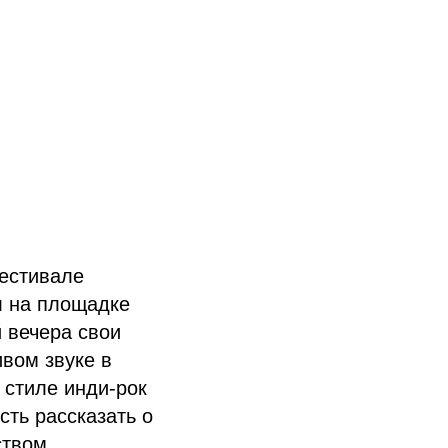
фестивале
л на площадке
 вечера свои
ивом звуке в
 стиле инди-рок
сть рассказать о
ством.