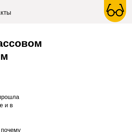
АКТЫ
массовом
ом
 прошла
е и в
 почему