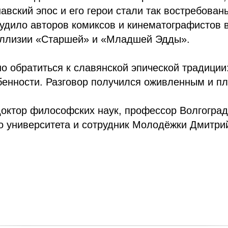
авский эпос и его герои стали так востребован
будило авторов комиксов и кинематографистов в
оллизии «Старшей» и «Младшей Эдды».
 обратиться к славянской эпической традиции:
бенности. Разговор получился оживленным и п
октор философских наук, профессор Волгоград
о университета и сотрудник Молодёжки Дмитри