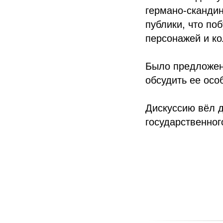
германо-скандин
публики, что по
персонажей и к
Было предложено
обсудить ее осо
Дискуссию вёл д
государственног