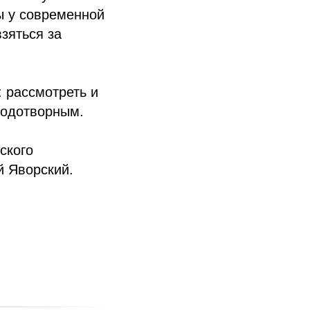
ы у современной
зяться за
 рассмотреть и
лодотворным.
ского
й Яворский.