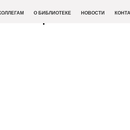
леканала Волгоград 1 о V
КОЛЛЕГАМ
О БИБЛИОТЕКЕ
НОВОСТИ
КОНТ
-библиофесте «ЧитальН