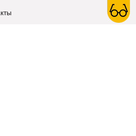
III
АКТЫ
Я»