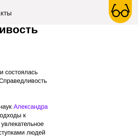
АКТЫ
ливость
и состоялась
«Справедливость
 наук
Александра
подходы к
 увлекательное
оступками людей