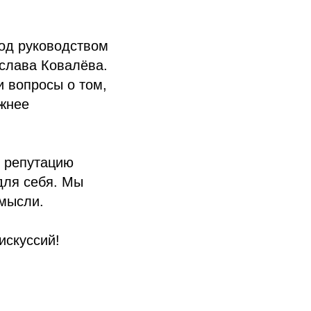
под руководством
ислава Ковалёва.
и вопросы о том,
ажнее
ю репутацию
для себя. Мы
 мысли.
искуссий!