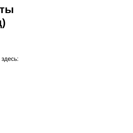
еты
д)
!
 здесь: