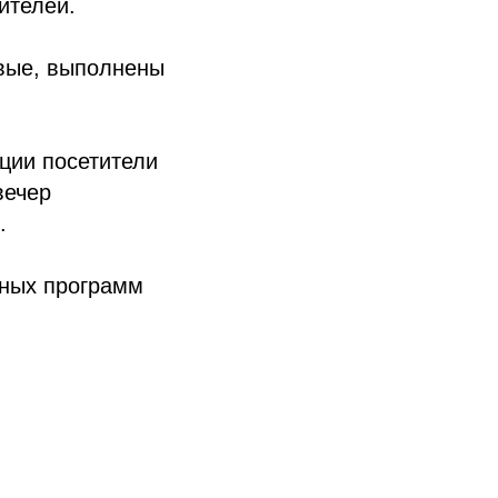
ителей.
овые, выполнены
ции посетители
вечер
.
жных программ