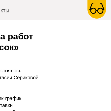
АКТЫ
а работ
сок»
остоялось
тасии Сериковой
к-график,
тавки