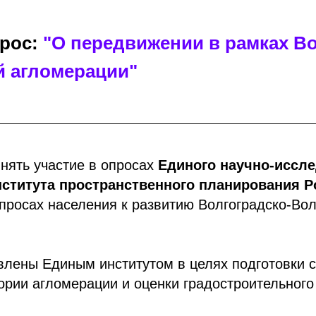
прос:
"О передвижении в рамках В
й агломерации"
нять участие в опросах
Единого научно-иссл
нститута пространственного планирования 
просах населения к развитию Волгоградско-Во
влены Единым институтом в целях подготовки 
ории агломерации и оценки градостроительного