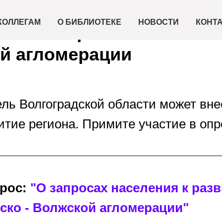
градской области старто
КОЛЛЕГАМ
О БИБЛИОТЕКЕ
НОВОСТИ
КОНТ
ителей о развитии Волго
й агломерации
ль Волгоградской области может вне
итие региона. Примите участие в опр
рос:
"О запросах населения к раз
ско - Волжской агломерации"