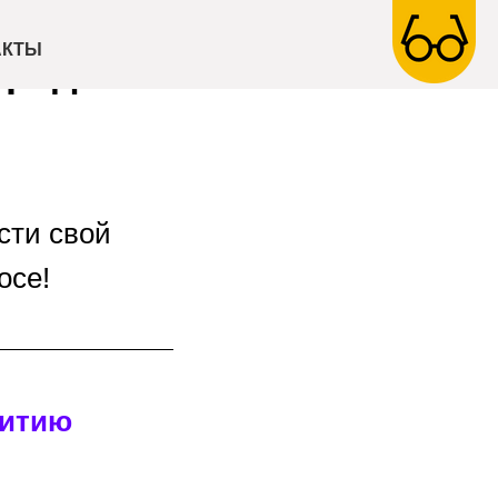
вал
АКТЫ
градско-
сти свой
осе!
витию