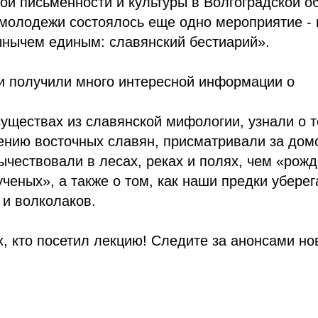
ой письменности и культуры в Волгоградской о
молодежи состоялось еще одно мероприятие - 
ынычем единым: славянский бестиарий».
и получили много интересной информации о
уществах из славянской мифологии, узнали о т
ению восточных славян, присматривали за дом
ычествовали в лесах, реках и полях, чем «ро
ученых», а также о том, как наши предки уберег
 и волколаков.
, кто посетил лекцию! Следите за анонсами но