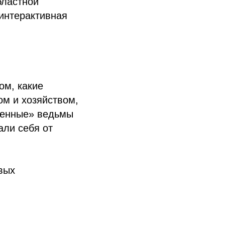
бластной
интерактивная
ом, какие
ом и хозяйством,
жденные» ведьмы
али себя от
вых