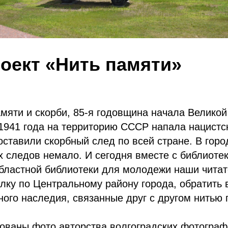
оект «Нить памяти»
мяти и скорби, 85-я годовщина начала Велико
1941 года на территорию СССР напала нацистс
ставили скорбный след по всей стране. В горо
х следов немало. И сегодня вместе с библиоте
бластной библиотеки для молодежи наши читат
лку по Центральному району города, обратить
ного наследия, связанные друг с другом нитью 
ованы фото авторства волгоградских фотографо