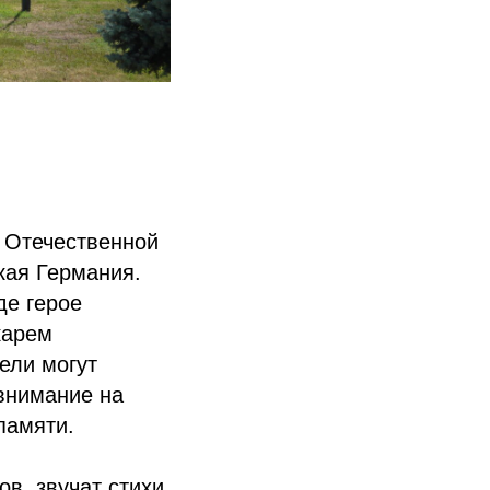
й Отечественной
кая Германия.
де герое
карем
ели могут
 внимание на
памяти.
в, звучат стихи