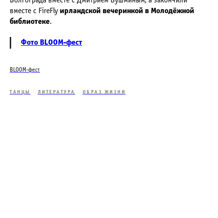
Волгограда вместе с Дмитрием Бушминым, а закончили
вместе с FireFly
ирландской вечеринкой в Молодёжной
библиотеке
.
Фото BLOOM-фест
BLOOM-фест
ТАНЦЫ
ЛИТЕРАТУРА
ОБРАЗ ЖИЗНИ