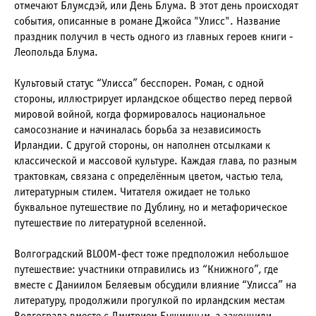
отмечают Блумсдэй, или День Блума. В этот день происходят
события, описанные в романе Джойса "Улисс". Название
праздник получил в честь одного из главных героев книги -
Леопольда Блума.
Культовый статус “Улисса” бесспорен. Роман, с одной
стороны, иллюстрирует ирландское общество перед первой
мировой войной, когда формировалось национальное
самосознание и начиналась борьба за независимость
Ирландии. С другой стороны, он наполнен отсылками к
классической и массовой культуре. Каждая глава, по разным
трактовкам, связана с определённым цветом, частью тела,
литературным стилем. Читателя ожидает не только
буквальное путешествие по Дублину, но и метафорическое
путешествие по литературной вселенной.
Волгоградский BLOOM-фест тоже предположил небольшое
путешествие: участники отправились из “Книжного”, где
вместе с Даниилом Беляевым обсудили влияние “Улисса” на
литературу, продолжили прогулкой по ирландским местам