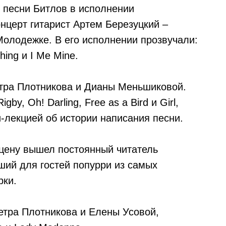
 песни Битлов в исполнении
нцерт гитарист Артем Березуцкий –
Молодежке. В его исполнении прозвучали:
hing и I Me Mine.
етра Плотникова и Дианы Меньшиковой.
y, Oh! Darling, Free as a Bird и Girl,
лекцией об истории написания песни.
цену вышел постоянный читатель
ий для гостей попурри из самых
рки.
етра Плотникова и Елены Усовой,