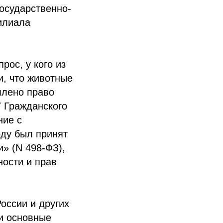
осударственно-
илиала
ос, у кого из
и, что животные
плено право
7 Гражданского
ние с
оду был принят
» (N 498-ФЗ),
ности и прав
оссии и других
и основные