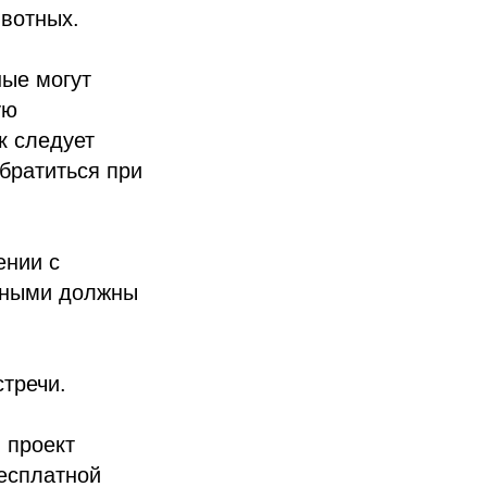
ивотных.
ные могут
ую
к следует
братиться при
ении с
тными должны
стречи.
 проект
есплатной