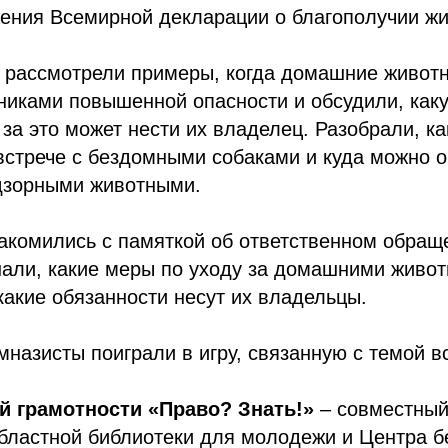
жения Всемирной декларации о благополучии ж
е рассмотрели примеры, когда домашние живот
никами повышенной опасности и обсудили, как
 за это может нести их владелец. Разобрали, ка
встрече с бездомными собаками и куда можно о
адзорными животными.
акомились с памяткой об ответственном обращ
нали, какие меры по уходу за домашними живо
какие обязанности несут их владельцы.
мназисты поиграли в игру, связанную с темой в
й грамотности «Право? Знать!»
– совместный
областной библиотеки для молодежи и Центра б