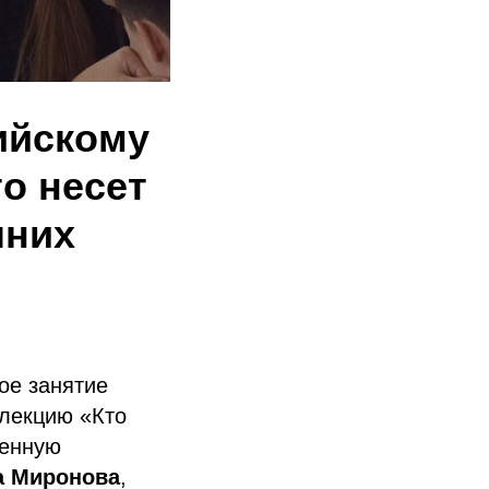
ийскому
о несет
шних
ое занятие
 лекцию «Кто
щенную
а Миронова
,