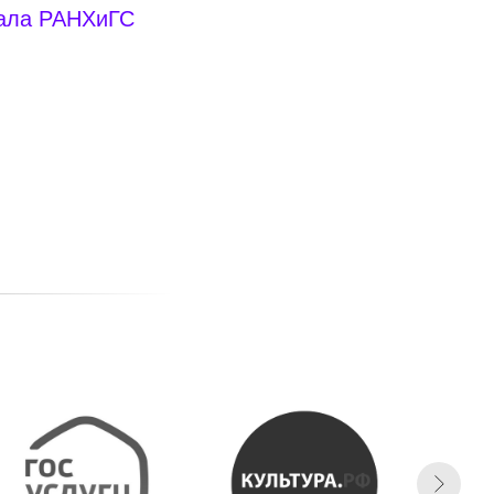
ала РАНХиГС