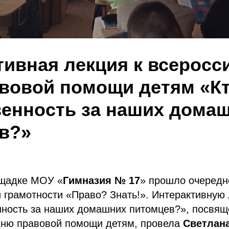
тивная лекция к всеросс
вовой помощи детям «Кт
венность за наших дома
в?»
ощадке МОУ «
Гимназия № 17
» прошло очередн
 грамотности «Право? Знать!». Интерактивную
енность за наших домашних питомцев?», посвя
ню правовой помощи детям, провела
Светлан