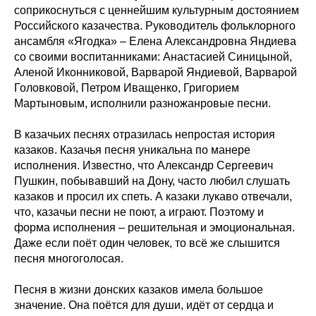
соприкоснуться с ценнейшим культурным достоянием
Российского казачества. Руководитель фольклорного
ансамбля «Ягодка» – Елена Александровна Яндиева
со своими воспитанниками: Анастасией Синицыной,
Аленой Иконниковой, Варварой Яндиевой, Варварой
Головковой, Петром Иващенко, Григорием
Мартыновым, исполнили разножанровые песни.
В казачьих песнях отразилась непростая история
казаков. Казачья песня уникальна по манере
исполнения. Известно, что Александр Сергеевич
Пушкин, побывавший на Дону, часто любил слушать
казаков и просил их спеть. А казаки лукаво отвечали,
что, казачьи песни не поют, а играют. Поэтому и
форма исполнения – решительная и эмоциональная.
Даже если поёт один человек, то всё же слышится
песня многоголосая.
Песня в жизни донских казаков имела большое
значение. Она поётся для души, идёт от сердца и